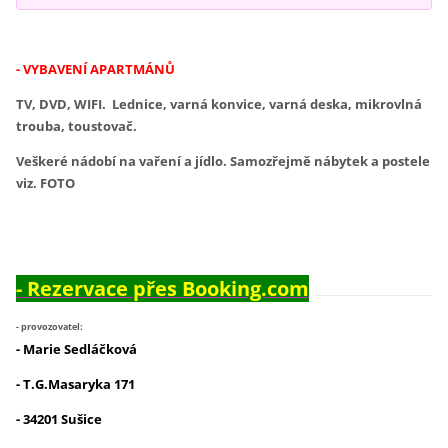
- VYBAVENÍ APARTMÁNŮ
TV, DVD, WIFI. Lednice, varná konvice, varná deska, mikrovlná
trouba, toustovač.
Veškeré nádobí na vaření a jídlo. Samozřejmě nábytek a postele
viz. FOTO
-
Rezervace přes Booking.com
- provozovatel:
- Marie Sedláčková
- T.G.Masaryka 171
- 34201 Sušice