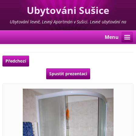
Ubytováni Sušice
Ubytování levně, Levný Apartmán v Sušici. Levné ubytování na
Šumavě ve středu města
Menu
Předchozí
Spustit prezentaci