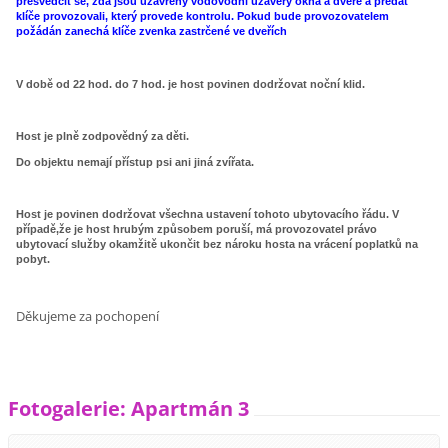
přesvědčit se, zda jsou uzavřeny vodovodní uzávěry okna a dveře a předat
klíče provozovali, který provede kontrolu. Pokud bude provozovatelem
požádán zanechá klíče zvenka zastrčené ve dveřích
V době od 22 hod. do 7 hod. je host povinen dodržovat noční klid.
Host je plně zodpovědný za děti.
Do objektu nemají přístup psi ani jiná zvířata.
Host je povinen dodržovat všechna ustavení tohoto ubytovacího řádu. V
případě,že je host hrubým způsobem poruší, má provozovatel právo
ubytovací služby okamžitě ukončit bez nároku hosta na vrácení poplatků na
pobyt.
Děkujeme za pochopení
Fotogalerie: Apartmán 3