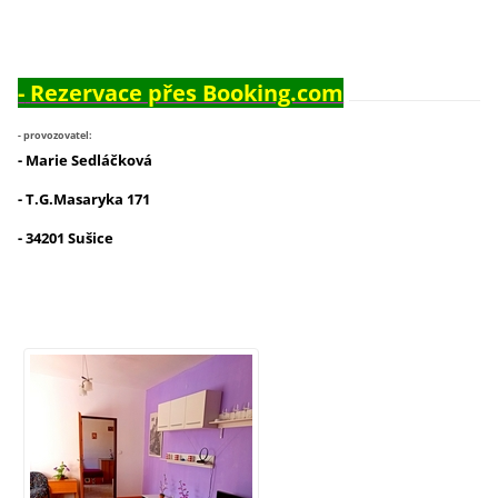
-
Rezervace přes Booking.com
- provozovatel:
- Marie Sedláčková
- T.G.Masaryka 171
- 34201 Sušice