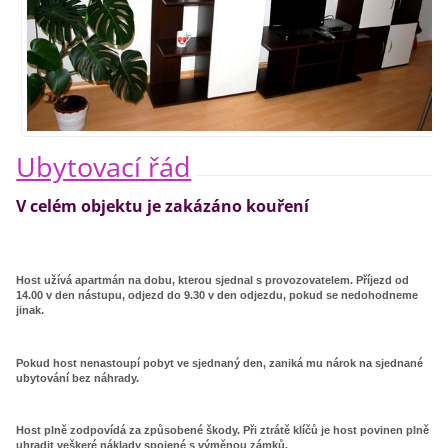
Ubytovací řád
V celém objektu je zakázáno kouření
Host užívá apartmán na dobu, kterou sjednal s provozovatelem. Příjezd od
14.00 v den nástupu, odjezd do 9.30 v den odjezdu, pokud se nedohodneme
jinak.
Pokud host nenastoupí pobyt ve sjednaný den, zaniká mu nárok na sjednané
ubytování bez náhrady.
Host plně zodpovídá za způsobené škody. Při ztrátě klíčů je host povinen plně
uhradit veškeré náklady spojené s výměnou zámků.