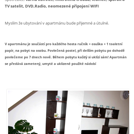
TV satelit, DVD,Radio, neomezené připojení WIFI
Myslím že ubytování v apartmánu bude přijemné a útulné.
V apartmánu je součástí pro každého hosta ručník + osuška + 1 toaletní
papír, na pobyt na osobu. Povlečená postel, při delším pobytu po dohodě
povlečeme po 7 dnech nově. Během pobytu každý si uklízí sám! Apartmán
se předává zametený, umyté a uklizené použité nádobí