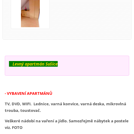
Levný apartmán Sušice
- VYBAVENÍ APARTMÁNŮ
TV, DVD, WIFI. Lednice, varná konvice, varná deska, mikrovlná
trouba, toustovač.
Veškeré nádobí na vaření a jídlo. Samozřejmě nábytek a postele
viz. FOTO