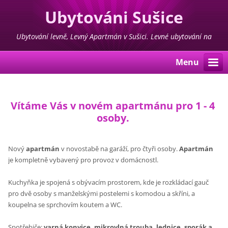
Ubytováni Sušice
Ubytování levně, Levný Apartmán v Sušici. Levné ubytování na
Šumavě ve středu města
Menu
Vítáme Vás v novém apartmánu pro 1 - 4
osoby.
Nový
apartmán
v novostabě na garáží, pro čtyři osoby.
Apartmán
je kompletně vybavený pro provoz v domácnostl.
Kuchyňka je spojená s obývacím prostorem, kde je rozkládací gauč
pro dvě osoby s manželskými postelemi s komodou a skříni, a
koupelna se sprchovím koutem a WC.
Spotřebiče:
varná konvice, mikrovlná trouba, lednice, sporák a