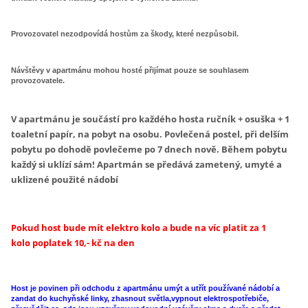
Provozovatel nezodpovídá hostům za škody, které nezpůsobil.
Návštěvy v apartmánu mohou hosté přijímat pouze se souhlasem
provozovatele.
V apartmánu je součástí pro každého hosta ručník + osuška + 1
toaletní papír, na pobyt na osobu. Povlečená postel, při delším
pobytu po dohodě povlečeme po 7 dnech nově. Během pobytu
každý si uklízí sám! Apartmán se předává zametený, umyté a
uklizené použité nádobí
Pokud host bude mít elektro kolo a bude na víc platit za 1
kolo
poplatek 10,- kč
na den
Host je povinen při odchodu z apartmánu umýt a utřít používané nádobí a
zandat do kuchyňské linky, zhasnout světla,vypnout elektrospotřebiče,