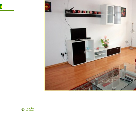
m
Zpět