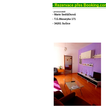
-
Rezervace přes Booking.co
- provozovatel:
- Marie Sedláčková
- T.G.Masaryka 171
- 34201 Sušice