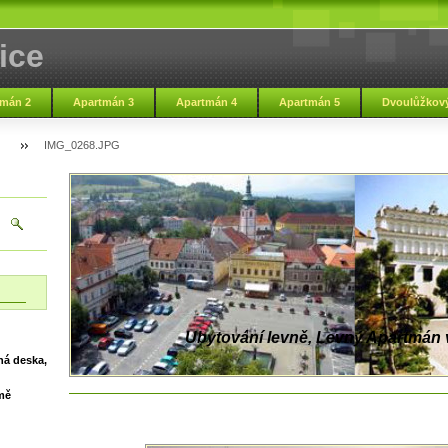
ice
mán 2
Apartmán 3
Apartmán 4
Apartmán 5
Dvoulůžkový
IMG_0268.JPG
Ubytování levně, Levný Apartmán v
ná deska,
mě