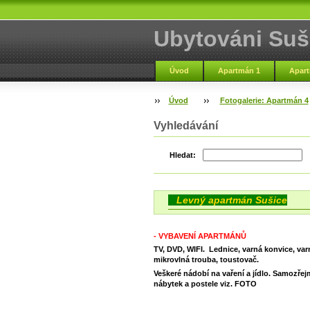
Ubytováni Suš
Úvod
Apartmán 1
Apart
Rezervace
O nás
Úvod
Fotogalerie: Apartmán 4
Vyhledávání
Hledat:
Levný apartmán Sušice
- VYBAVENÍ APARTMÁNŮ
TV, DVD, WIFI. Lednice, varná konvice, var
mikrovlná trouba, toustovač.
Veškeré nádobí na vaření a jídlo. Samozřej
nábytek a postele viz. FOTO