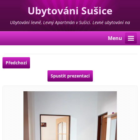
Ubytováni Sušice
Ubytování levně, Levný Apartmán v Sušici. Levné ubytování na
Šumavě ve středu města
Menu
Předchozí
Spustit prezentaci