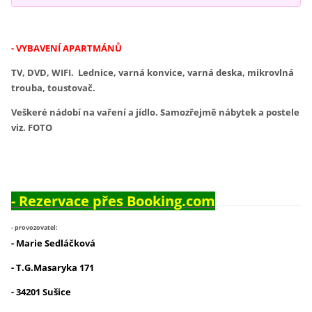
- VYBAVENÍ APARTMÁNŮ
TV, DVD, WIFI. Lednice, varná konvice, varná deska, mikrovlná
trouba, toustovač.
Veškeré nádobí na vaření a jídlo. Samozřejmě nábytek a postele
viz. FOTO
-
Rezervace přes Booking.com
- provozovatel:
- Marie Sedláčková
- T.G.Masaryka 171
- 34201 Sušice