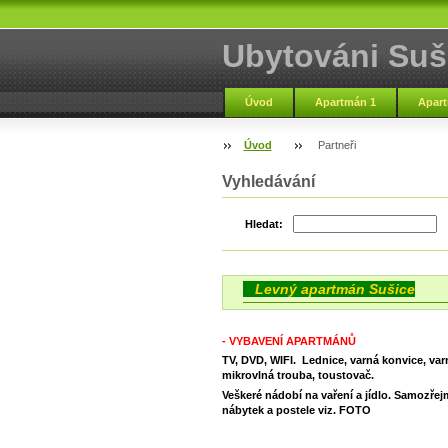
Ubytováni Suš
Úvod
Apartmán 1
Apart
Rezervace
O nás
Úvod
Partneři
Vyhledávání
Hledat:
Levný apartmán Sušice
- VYBAVENÍ APARTMÁNŮ
TV, DVD, WIFI. Lednice, varná konvice, var
mikrovlná trouba, toustovač.
Veškeré nádobí na vaření a jídlo. Samozřej
nábytek a postele viz. FOTO