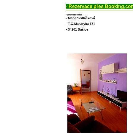
-
Rezervace přes Booking.co
- provozovatel:
- Marie Sedláčková
- T.G.Masaryka 171
- 34201 Sušice