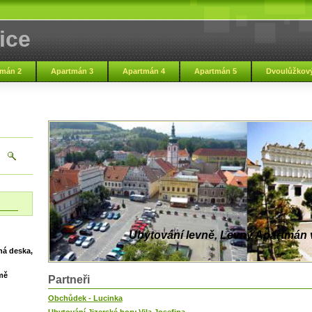
ice
mán 2
Apartmán 3
Apartmán 4
Apartmán 5
Dvoulůžkový
Ubytování levně, Levný Apartmán v
ná deska,
mě
Partneři
Obchůdek - Lucinka
Ubytování Jizerské hory Vila Josefina